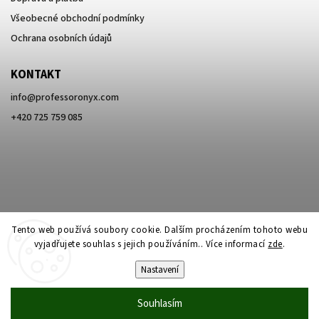
Všeobecné obchodní podmínky
Ochrana osobních údajů
KONTAKT
info
@
professoronyx.com
+420 725 759 085
Tento web používá soubory cookie. Dalším procházením tohoto webu
vyjadřujete souhlas s jejich používáním.. Více informací
zde
.
Nastavení
Copyright 2026
Professor Onyx
. Všechna práva vyhrazena.
Souhlasím
Vytvořil
Shoptet
| Design
Shoptak.cz