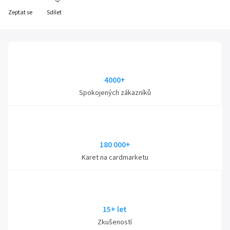
Zeptat se
Sdílet
4000+
Spokojených zákazníků
180 000+
Karet na cardmarketu
15+ let
Zkušeností