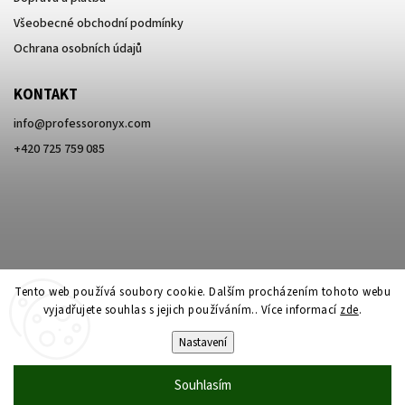
Všeobecné obchodní podmínky
Ochrana osobních údajů
KONTAKT
info
@
professoronyx.com
+420 725 759 085
Tento web používá soubory cookie. Dalším procházením tohoto webu
vyjadřujete souhlas s jejich používáním.. Více informací
zde
.
Nastavení
Copyright 2026
Professor Onyx
. Všechna práva vyhrazena.
Souhlasím
Vytvořil
Shoptet
| Design
Shoptak.cz