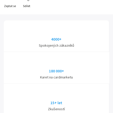
Zeptat se
Sdílet
4000+
Spokojených zákazníků
180 000+
Karet na cardmarketu
15+ let
Zkušeností