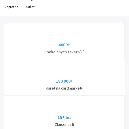
Zeptat se
Sdílet
4000+
Spokojených zákazníků
180 000+
Karet na cardmarketu
15+ let
Zkušeností