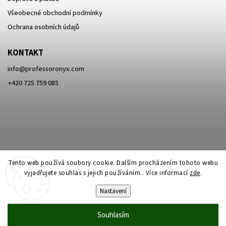
Všeobecné obchodní podmínky
Ochrana osobních údajů
KONTAKT
info
@
professoronyx.com
+420 725 759 085
Tento web používá soubory cookie. Dalším procházením tohoto webu
vyjadřujete souhlas s jejich používáním.. Více informací
zde
.
Nastavení
Copyright 2026
Professor Onyx
. Všechna práva vyhrazena.
Souhlasím
Vytvořil
Shoptet
| Design
Shoptak.cz