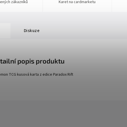
ených zákazníků
Karet na cardmarketu
Diskuze
tailní popis produktu
mon TCG kusová karta z edice
Paradox Rift