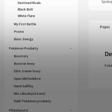
Spokoj
Destined Rivals
Black Bolt
White Flare
My First Battle
Popis
Promo
Basic Energy
Pokémon Produkty
De
Boostery
Booster boxy
Poké
Elite trainer boxy
Speciální kolekce
Herní balíčky
Mix náhodných karet
Další Pokémon produkty
Příslušenství