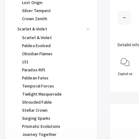
Lost Origin
Silver Tempest
Crown Zenith
Scarlet & Violet
Scarlet & Violet
Detailní in
Paldea Evolved
Obsidian Flames
151
Paradox Rift
Zeptat se
Paldean Fates
Temporal Forces
Twilight Masquerade
Shrouded Fable
Stellar Crown
Surging Sparks
Prismatic Evolutions
Journey Together