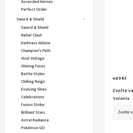
Ascended Heroes
Perfect Order
Sword & Shield
Sword & Shield
Rebel Clash
Darkness Ablaze
Champion's Path
Vivid Voltage
Shining Fates
Battle Styles
od
5 Kč
Chilling Reign
Evolving Skies
Zvolte v
Celebrations
Varianta
Fusion Strike
Brilliant Stars
Astral Radiance
Pokémon GO