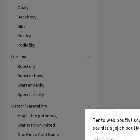
Obaly
Deckboxy
Alba
Kostky
Podložky
Lorcana
Boostery
Booster boxy
Starter decky
Speciální sety
Ostatní karetní hry
Magic: the gathering
Tento web používá sou
Star Wars Unlimited
souhlas s jejich použív
One Piece Card Game