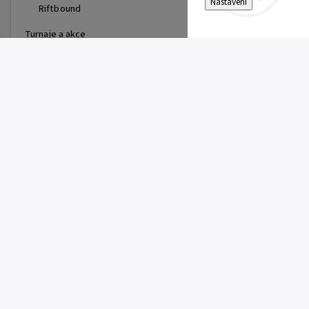
Nastavení
Riftbound
Turnaje a akce
Top 10 produktů
Pitch Black Booster Bundle
899 Kč
Gem Pack Vol. 2 Booster
149 Kč
Pitch Black Booster
149 Kč
First Partner Illustration
Collection Series 3 - max 2ks
na zákazníka
1 099 Kč