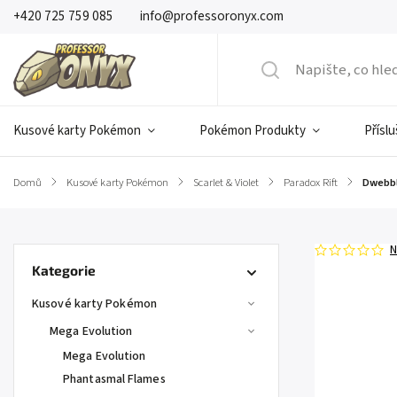
+420 725 759 085
info@professoronyx.com
Kusové karty Pokémon
Pokémon Produkty
Přísl
Domů
/
Kusové karty Pokémon
/
Scarlet & Violet
/
Paradox Rift
/
Dwebbl
N
Kategorie
Kusové karty Pokémon
Mega Evolution
Mega Evolution
Phantasmal Flames