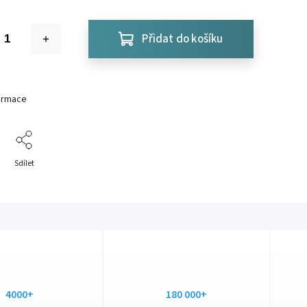
Přidat do košíku
formace
Sdílet
4000+
180 000+