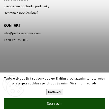
Všeobecné obchodní podmínky
Ochrana osobních údajů
KONTAKT
info
@
professoronyx.com
+420 725 759 085
Tento web používá soubory cookie. Dalším procházením tohoto webu
vyjadřujete souhlas s jejich používáním.. Více informací
zde
.
Nastavení
Copyright 2026
Professor Onyx
. Všechna práva vyhrazena.
Souhlasím
Vytvořil
Shoptet
| Design
Shoptak.cz