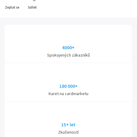
Zeptat se
Sdílet
4000+
Spokojených zákazníků
180 000+
Karet na cardmarketu
15+ let
Zkušeností