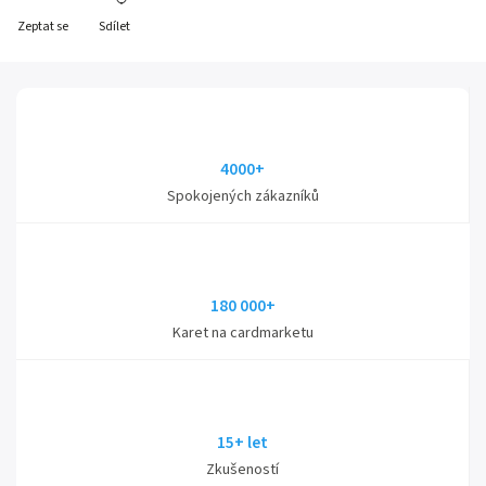
Zeptat se
Sdílet
4000+
Spokojených zákazníků
180 000+
Karet na cardmarketu
15+ let
Zkušeností