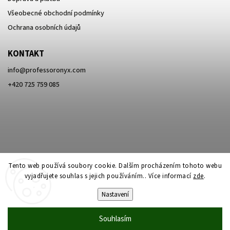
Všeobecné obchodní podmínky
Ochrana osobních údajů
KONTAKT
info
@
professoronyx.com
+420 725 759 085
Tento web používá soubory cookie. Dalším procházením tohoto webu
vyjadřujete souhlas s jejich používáním.. Více informací
zde
.
Nastavení
Copyright 2026
Professor Onyx
. Všechna práva vyhrazena.
Souhlasím
Vytvořil
Shoptet
| Design
Shoptak.cz