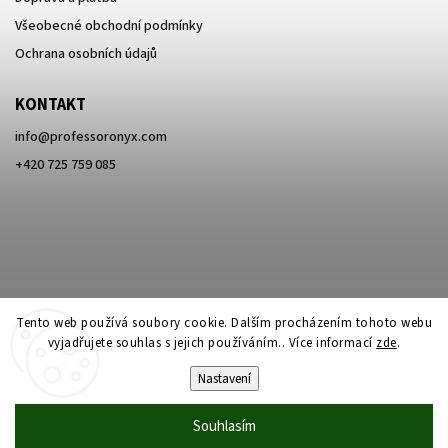
Všeobecné obchodní podmínky
Ochrana osobních údajů
KONTAKT
info
@
professoronyx.com
+420 725 759 085
Tento web používá soubory cookie. Dalším procházením tohoto webu
vyjadřujete souhlas s jejich používáním.. Více informací
zde
.
Nastavení
Copyright 2026
Professor Onyx
. Všechna práva vyhrazena.
Souhlasím
Vytvořil
Shoptet
| Design
Shoptak.cz