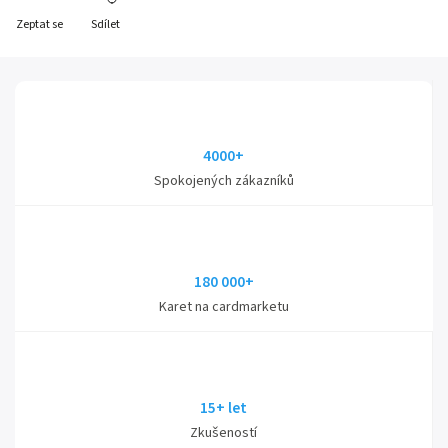
Zeptat se
Sdílet
4000+
Spokojených zákazníků
180 000+
Karet na cardmarketu
15+ let
Zkušeností