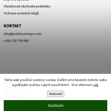
Všeobecné obchodní podmínky
Ochrana osobních údajů
KONTAKT
info
@
professoronyx.com
+420 725 759 085
Tento web používá soubory cookie. Dalším procházením tohoto webu
vyjadřujete souhlas s jejich používáním.. Více informací
zde
.
Nastavení
Copyright 2026
Professor Onyx
. Všechna práva vyhrazena.
Souhlasím
Vytvořil
Shoptet
| Design
Shoptak.cz