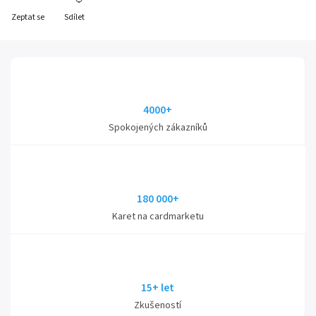
Zeptat se
Sdílet
4000+
Spokojených zákazníků
180 000+
Karet na cardmarketu
15+ let
Zkušeností