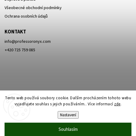
Všeobecné obchodní podmínky
Ochrana osobních údajů
KONTAKT
info
@
professoronyx.com
+420 725 759 085
Tento web používá soubory cookie. Dalším procházením tohoto webu
vyjadřujete souhlas s jejich používáním.. Více informací
zde
.
Nastavení
Copyright 2026
Professor Onyx
. Všechna práva vyhrazena.
Souhlasím
Vytvořil
Shoptet
| Design
Shoptak.cz