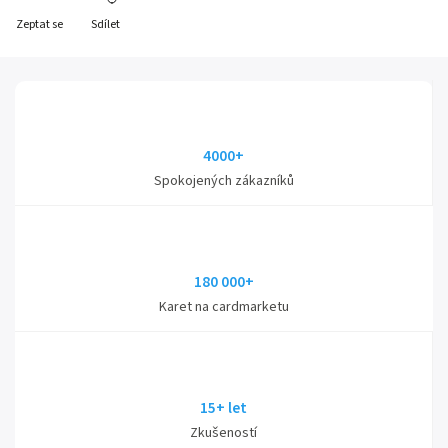
Zeptat se
Sdílet
4000+
Spokojených zákazníků
180 000+
Karet na cardmarketu
15+ let
Zkušeností