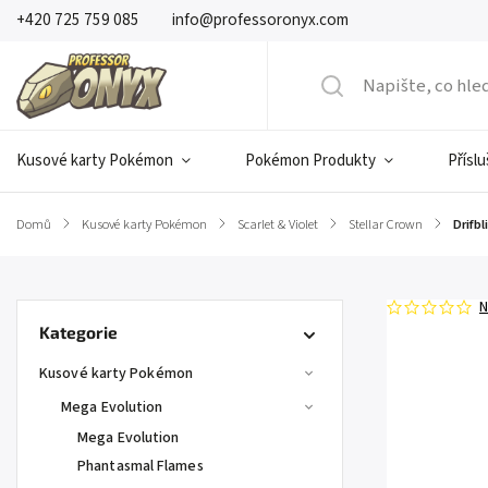
+420 725 759 085
info@professoronyx.com
Kusové karty Pokémon
Pokémon Produkty
Přísl
Domů
/
Kusové karty Pokémon
/
Scarlet & Violet
/
Stellar Crown
/
Drifbl
N
Kategorie
Kusové karty Pokémon
Mega Evolution
Mega Evolution
Phantasmal Flames