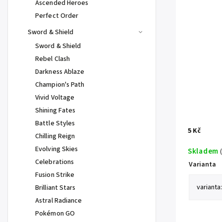
Ascended Heroes
Perfect Order
Sword & Shield
Sword & Shield
Rebel Clash
Darkness Ablaze
Champion's Path
Vivid Voltage
Shining Fates
Battle Styles
5 Kč
Chilling Reign
Evolving Skies
Skladem
Celebrations
Varianta
Fusion Strike
Brilliant Stars
Astral Radiance
Pokémon GO