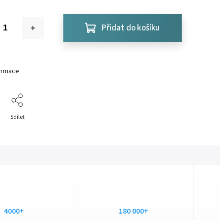
Přidat do košíku
formace
Sdílet
4000+
180 000+