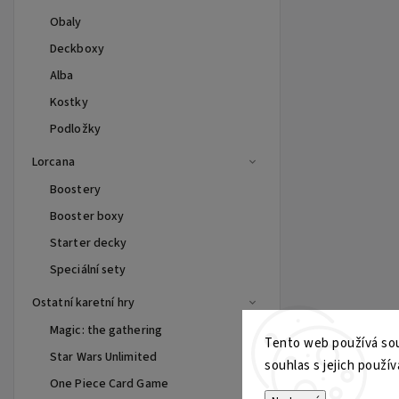
Obaly
Deckboxy
Alba
Kostky
Podložky
Lorcana
Boostery
Booster boxy
Starter decky
Speciální sety
Ostatní karetní hry
Magic: the gathering
Tento web používá sou
Star Wars Unlimited
souhlas s jejich použív
One Piece Card Game