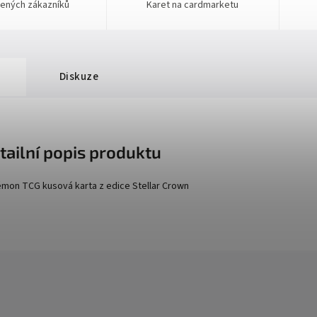
ených zákazníků
Karet na cardmarketu
Diskuze
tailní popis produktu
mon TCG kusová karta z edice
Stellar Crown