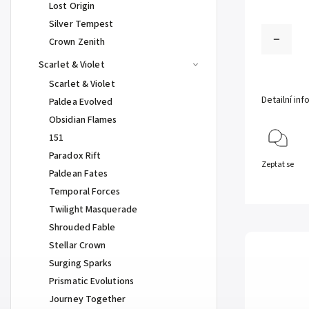
Lost Origin
Silver Tempest
Crown Zenith
Scarlet & Violet
Scarlet & Violet
Detailní in
Paldea Evolved
Obsidian Flames
151
Paradox Rift
Zeptat se
Paldean Fates
Temporal Forces
Twilight Masquerade
Shrouded Fable
Stellar Crown
Surging Sparks
Prismatic Evolutions
Journey Together