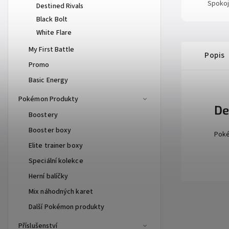
Spokoj
Destined Rivals
Black Bolt
White Flare
My First Battle
Popis
Promo
Basic Energy
Pokémon Produkty
De
Boostery
Booster boxy
Poké
Elite trainer boxy
Speciální kolekce
Herní balíčky
Mix náhodných karet
Další Pokémon produkty
Příslušenství