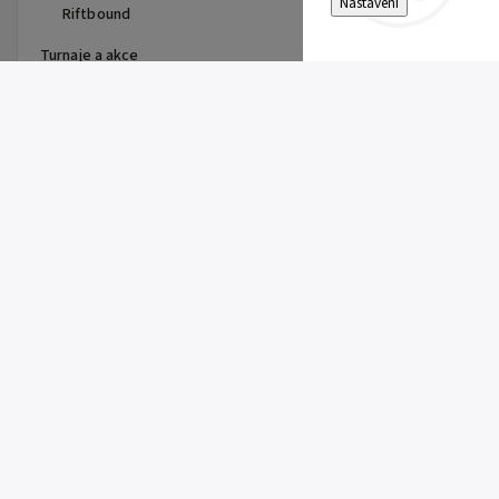
Nastavení
Riftbound
Turnaje a akce
Top 10 produktů
Pitch Black Booster Bundle
899 Kč
Gem Pack Vol. 2 Booster
149 Kč
Pitch Black Booster
149 Kč
First Partner Illustration
Collection Series 3 - max 2ks
na zákazníka
1 099 Kč