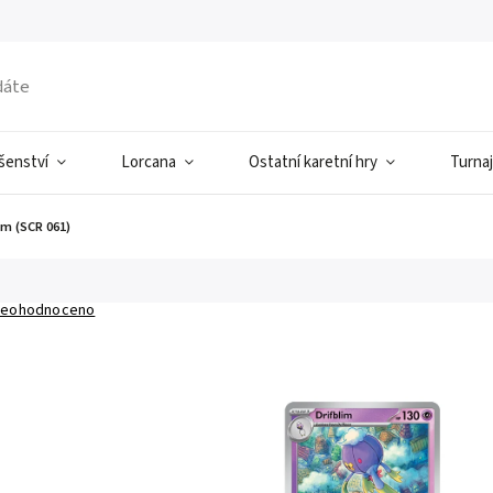
ušenství
Lorcana
Ostatní karetní hry
Turnaj
im (SCR 061)
eohodnoceno