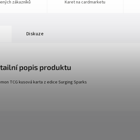
ených zákazníků
Karet na cardmarketu
Diskuze
tailní popis produktu
mon TCG kusová karta z edice
Surging Sparks