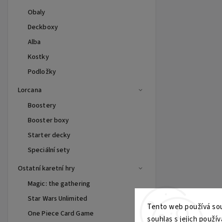
Obaly
Deckboxy
Alba
Kostky
Podložky
Lorcana
Boostery
Booster boxy
Starter decky
Speciální sety
Ostatní karetní hry
Magic: the gathering
Star Wars Unlimited
Tento web používá sou
One Piece Card Game
souhlas s jejich použív