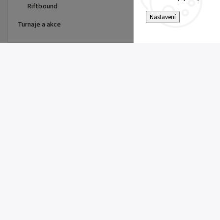
Riftbound
Nastavení
Turnaje a akce
Top 10 produktů
Pitch Black Booster
149 Kč
Pokémon UP: Single Pikachu
Toploader
10 Kč
Rowlet (SFA 003)
5 Kč
Team Rocket's Archer (DRI 170)
10 Kč
Team Rocket's Murkrow (DRI