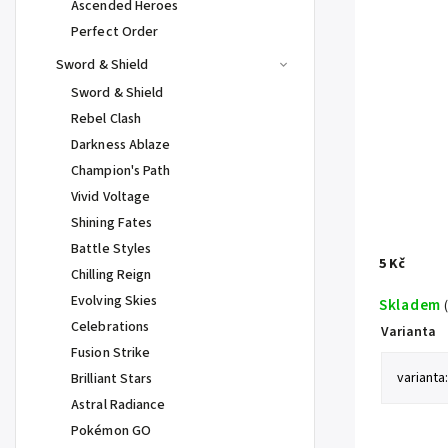
Ascended Heroes
Perfect Order
Sword & Shield
Sword & Shield
Rebel Clash
Darkness Ablaze
Champion's Path
Vivid Voltage
Shining Fates
Battle Styles
5 Kč
Chilling Reign
Evolving Skies
Skladem
Celebrations
Varianta
Fusion Strike
Brilliant Stars
Astral Radiance
Pokémon GO