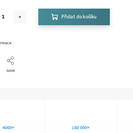
Přidat do košíku
formace
Sdílet
4000+
180 000+