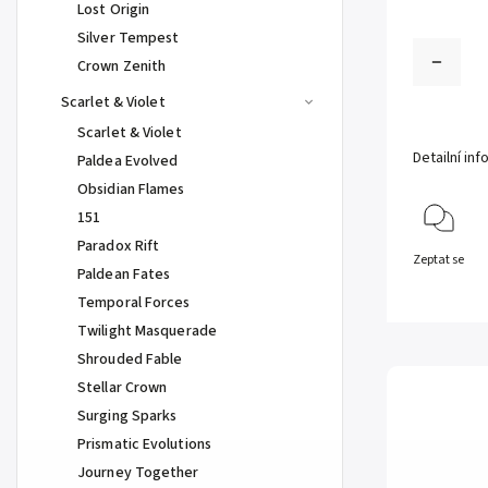
Lost Origin
Silver Tempest
Crown Zenith
Scarlet & Violet
Scarlet & Violet
Detailní in
Paldea Evolved
Obsidian Flames
151
Paradox Rift
Zeptat se
Paldean Fates
Temporal Forces
Twilight Masquerade
Shrouded Fable
Stellar Crown
Surging Sparks
Prismatic Evolutions
Journey Together