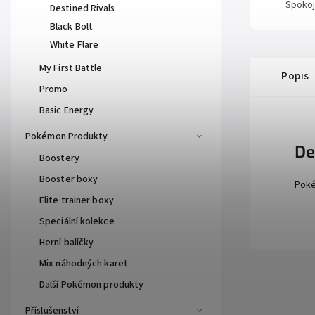
Spokoj
Destined Rivals
Black Bolt
White Flare
My First Battle
Popis
Promo
Basic Energy
Pokémon Produkty
De
Boostery
Booster boxy
Poké
Elite trainer boxy
Speciální kolekce
Herní balíčky
Mix náhodných karet
Další Pokémon produkty
Příslušenství