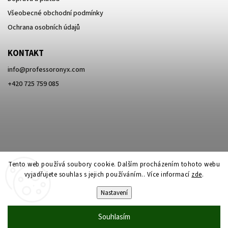
Všeobecné obchodní podmínky
Ochrana osobních údajů
KONTAKT
info
@
professoronyx.com
+420 725 759 085
Tento web používá soubory cookie. Dalším procházením tohoto webu
vyjadřujete souhlas s jejich používáním.. Více informací
zde
.
Nastavení
Copyright 2026
Professor Onyx
. Všechna práva vyhrazena.
Souhlasím
Vytvořil
Shoptet
| Design
Shoptak.cz