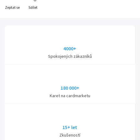
Zeptat se
Sdílet
4000+
Spokojených zákazníků
180 000+
Karet na cardmarketu
15+ let
Zkušeností