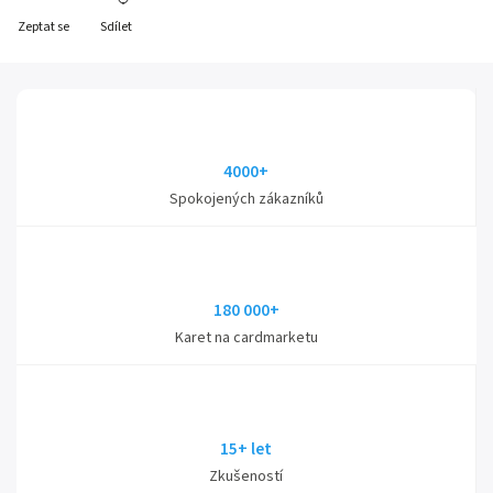
Zeptat se
Sdílet
4000+
Spokojených zákazníků
180 000+
Karet na cardmarketu
15+ let
Zkušeností