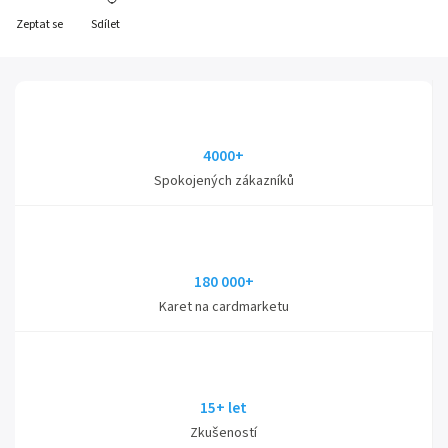
Zeptat se
Sdílet
4000+
Spokojených zákazníků
180 000+
Karet na cardmarketu
15+ let
Zkušeností