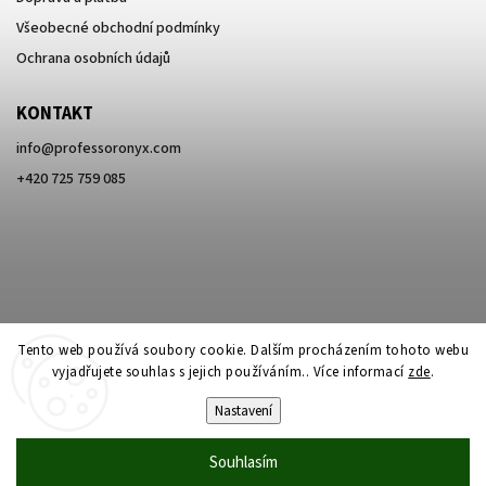
Všeobecné obchodní podmínky
Ochrana osobních údajů
KONTAKT
info
@
professoronyx.com
+420 725 759 085
Tento web používá soubory cookie. Dalším procházením tohoto webu
vyjadřujete souhlas s jejich používáním.. Více informací
zde
.
Nastavení
Copyright 2026
Professor Onyx
. Všechna práva vyhrazena.
Souhlasím
Vytvořil
Shoptet
| Design
Shoptak.cz