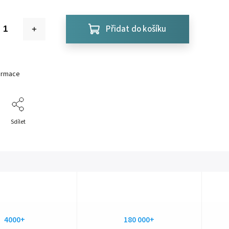
Přidat do košíku
formace
Sdílet
4000+
180 000+