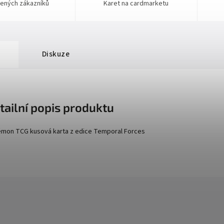
ených zákazníků
Karet na cardmarketu
Diskuze
tailní popis produktu
mon TCG kusová karta z edice
Temporal Forces