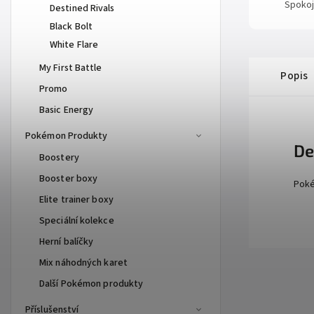
Spokoj
Destined Rivals
Black Bolt
White Flare
My First Battle
Popis
Promo
Basic Energy
Pokémon Produkty
De
Boostery
Booster boxy
Poké
Elite trainer boxy
Speciální kolekce
Herní balíčky
Mix náhodných karet
Další Pokémon produkty
Příslušenství