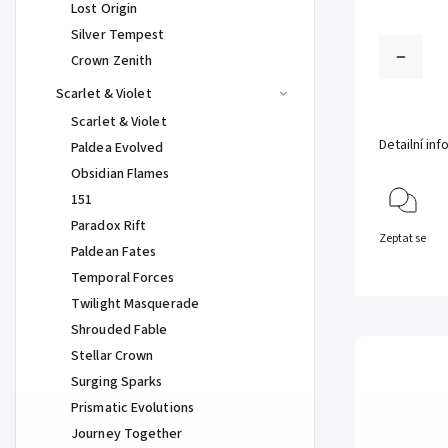
Lost Origin
Silver Tempest
Crown Zenith
Scarlet & Violet
Scarlet & Violet
Detailní in
Paldea Evolved
Obsidian Flames
151
Paradox Rift
Zeptat se
Paldean Fates
Temporal Forces
Twilight Masquerade
Shrouded Fable
Stellar Crown
Surging Sparks
Prismatic Evolutions
Journey Together