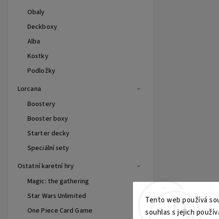
Obaly
Deckboxy
Alba
Kostky
Podložky
Lorcana
Boostery
Booster boxy
Starter decky
Speciální sety
Ostatní karetní hry
Magic: the gathering
Star Wars Unlimited
Tento web používá sou
One Piece Card Game
souhlas s jejich použív