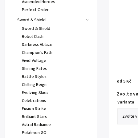
Ascended Heroes
Perfect Order
Sword & Shield
Sword & Shield
Rebel Clash
Darkness Ablaze
Champion's Path
Vivid Voltage
Shining Fates
Battle Styles
od
5 Kč
Chilling Reign
Evolving Skies
Zvolte v
Celebrations
Varianta
Fusion Strike
Brilliant Stars
Astral Radiance
Pokémon GO