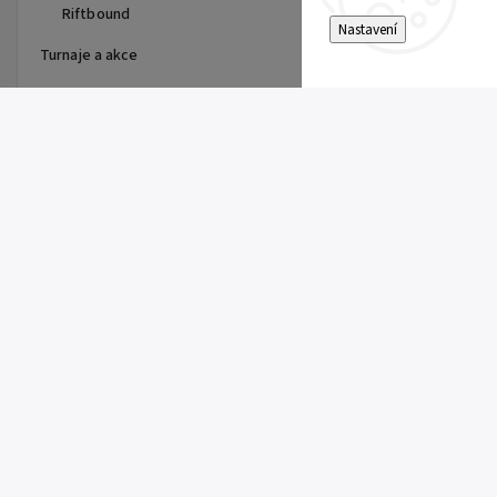
Riftbound
Nastavení
Turnaje a akce
Top 10 produktů
First Partner Illustration
Collection Series 3 - max 2ks
na zákazníka
1 099 Kč
One Piece - The Time of Battle
- Booster - OP-16
179 Kč
Pitch Black Booster
149 Kč
Riftbound Vendetta Booster
149 Kč