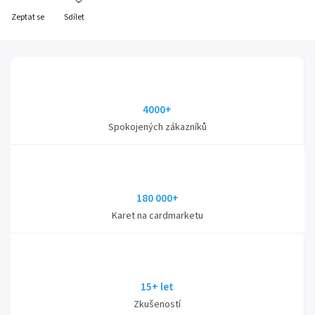
Zeptat se
Sdílet
4000+
Spokojených zákazníků
180 000+
Karet na cardmarketu
15+ let
Zkušeností