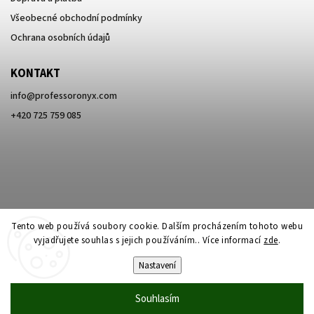
Všeobecné obchodní podmínky
Ochrana osobních údajů
KONTAKT
info
@
professoronyx.com
+420 725 759 085
Tento web používá soubory cookie. Dalším procházením tohoto webu
vyjadřujete souhlas s jejich používáním.. Více informací
zde
.
Nastavení
Copyright 2026
Professor Onyx
. Všechna práva vyhrazena.
Souhlasím
Vytvořil
Shoptet
| Design
Shoptak.cz