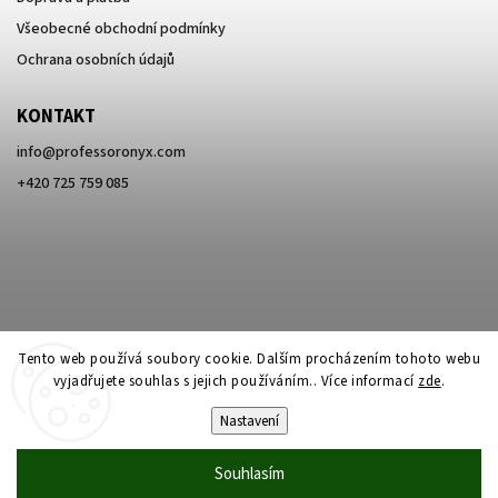
Všeobecné obchodní podmínky
Ochrana osobních údajů
KONTAKT
info
@
professoronyx.com
+420 725 759 085
Tento web používá soubory cookie. Dalším procházením tohoto webu
vyjadřujete souhlas s jejich používáním.. Více informací
zde
.
Nastavení
Copyright 2026
Professor Onyx
. Všechna práva vyhrazena.
Souhlasím
Vytvořil
Shoptet
| Design
Shoptak.cz