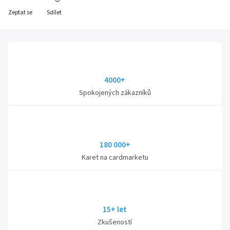
Zeptat se
Sdílet
4000+
Spokojených zákazníků
180 000+
Karet na cardmarketu
15+ let
Zkušeností