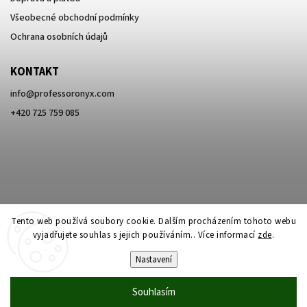
Všeobecné obchodní podmínky
Ochrana osobních údajů
KONTAKT
info
@
professoronyx.com
+420 725 759 085
Tento web používá soubory cookie. Dalším procházením tohoto webu
vyjadřujete souhlas s jejich používáním.. Více informací
zde
.
Nastavení
Copyright 2026
Professor Onyx
. Všechna práva vyhrazena.
Souhlasím
Vytvořil
Shoptet
| Design
Shoptak.cz