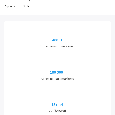
Zeptat se
Sdílet
4000+
Spokojených zákazníků
180 000+
Karet na cardmarketu
15+ let
Zkušeností