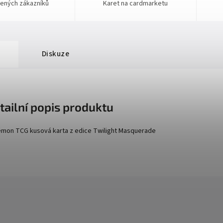
ených zákazníků
Karet na cardmarketu
Diskuze
tailní popis produktu
mon TCG kusová karta z edice
Twilight Masquerade