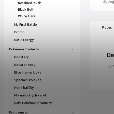
Spokoj
Destined Rivals
Black Bolt
White Flare
My First Battle
Popis
Promo
Basic Energy
Pokémon Produkty
De
Boostery
Booster boxy
Poké
Elite trainer boxy
Speciální kolekce
Herní balíčky
Mix náhodných karet
Další Pokémon produkty
Příslušenství