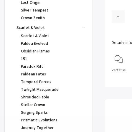
Lost Origin
Silver Tempest
Crown Zenith
Scarlet & Violet
Scarlet & Violet
Detailní in
Paldea Evolved
Obsidian Flames
151
Paradox Rift
Zeptat se
Paldean Fates
Temporal Forces
Twilight Masquerade
Shrouded Fable
Stellar Crown
Surging Sparks
Prismatic Evolutions
Journey Together