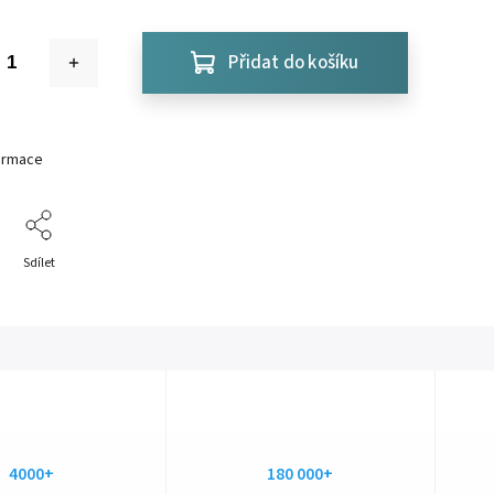
Přidat do košíku
formace
Sdílet
4000+
180 000+