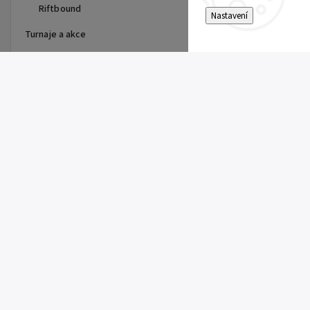
Riftbound
Nastavení
Turnaje a akce
Top 10 produktů
Dragon Shield - stránka do
alba
15 Kč
Single Toploader
5 Kč
Clemont's Quick Wit (SSP 167)
5 Kč
Pitch Black Booster
149 Kč
Super Electric Breaker Booster