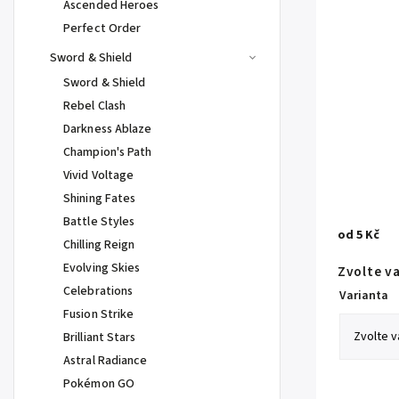
Ascended Heroes
Perfect Order
Sword & Shield
Sword & Shield
Rebel Clash
Darkness Ablaze
Champion's Path
Vivid Voltage
Shining Fates
Battle Styles
od
5 Kč
Chilling Reign
Evolving Skies
Zvolte v
Celebrations
Varianta
Fusion Strike
Brilliant Stars
Astral Radiance
Pokémon GO