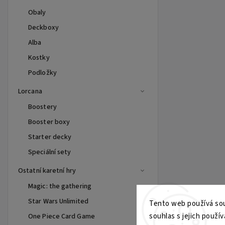
Obaly
Deckboxy
Alba
Kostky
Podložky
Lorcana
Boostery
Booster boxy
Starter decky
Speciální sety
Ostatní karetní hry
Magic: the gathering
Star Wars Unlimited
Tento web používá sou
souhlas s jejich použív
One Piece Card Game