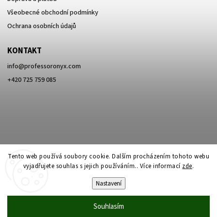
Všeobecné obchodní podmínky
Ochrana osobních údajů
KONTAKT
info
@
professoronyx.com
+420 725 759 085
Tento web používá soubory cookie. Dalším procházením tohoto webu
vyjadřujete souhlas s jejich používáním.. Více informací
zde
.
Nastavení
Copyright 2026
Professor Onyx
. Všechna práva vyhrazena.
Souhlasím
Vytvořil
Shoptet
| Design
Shoptak.cz