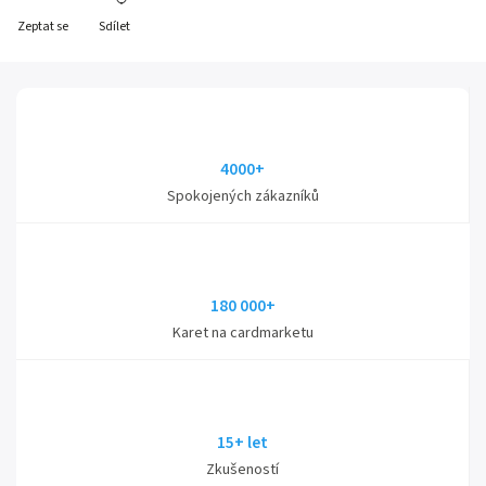
Zeptat se
Sdílet
4000+
Spokojených zákazníků
180 000+
Karet na cardmarketu
15+ let
Zkušeností