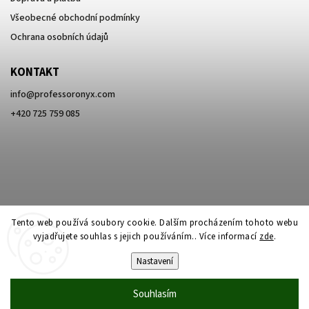
Všeobecné obchodní podmínky
Ochrana osobních údajů
KONTAKT
info
@
professoronyx.com
+420 725 759 085
Tento web používá soubory cookie. Dalším procházením tohoto webu
vyjadřujete souhlas s jejich používáním.. Více informací
zde
.
Nastavení
Copyright 2026
Professor Onyx
. Všechna práva vyhrazena.
Souhlasím
Vytvořil
Shoptet
| Design
Shoptak.cz