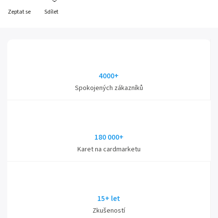
Zeptat se
Sdílet
4000+
Spokojených zákazníků
180 000+
Karet na cardmarketu
15+ let
Zkušeností