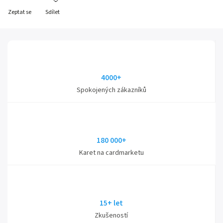
Zeptat se
Sdílet
4000+
Spokojených zákazníků
180 000+
Karet na cardmarketu
15+ let
Zkušeností