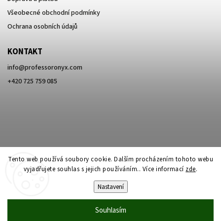
Všeobecné obchodní podmínky
Ochrana osobních údajů
KONTAKT
info
@
professoronyx.com
+420 725 759 085
Tento web používá soubory cookie. Dalším procházením tohoto webu
vyjadřujete souhlas s jejich používáním.. Více informací
zde
.
Nastavení
Copyright 2026
Professor Onyx
. Všechna práva vyhrazena.
Souhlasím
Vytvořil
Shoptet
| Design
Shoptak.cz