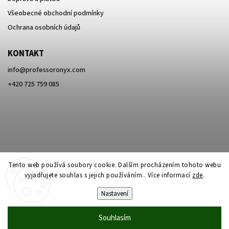
Všeobecné obchodní podmínky
Ochrana osobních údajů
KONTAKT
info
@
professoronyx.com
+420 725 759 085
Tento web používá soubory cookie. Dalším procházením tohoto webu
vyjadřujete souhlas s jejich používáním.. Více informací
zde
.
Nastavení
Copyright 2026
Professor Onyx
. Všechna práva vyhrazena.
Souhlasím
Vytvořil
Shoptet
| Design
Shoptak.cz