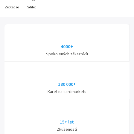
Zeptat se
Sdílet
4000+
Spokojených zákazníků
180 000+
Karet na cardmarketu
15+ let
Zkušeností