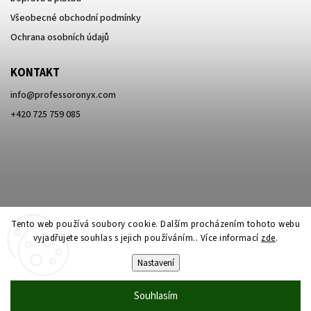
Všeobecné obchodní podmínky
Ochrana osobních údajů
KONTAKT
info
@
professoronyx.com
+420 725 759 085
Tento web používá soubory cookie. Dalším procházením tohoto webu
vyjadřujete souhlas s jejich používáním.. Více informací
zde
.
Nastavení
Copyright 2026
Professor Onyx
. Všechna práva vyhrazena.
Souhlasím
Vytvořil
Shoptet
| Design
Shoptak.cz