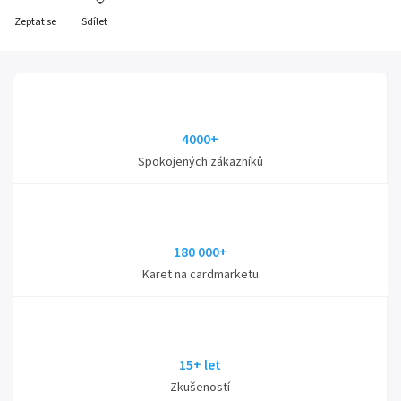
Zeptat se
Sdílet
4000+
Spokojených zákazníků
180 000+
Karet na cardmarketu
15+ let
Zkušeností