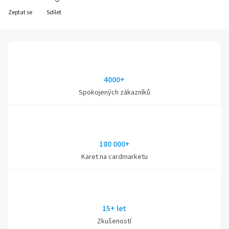
Zeptat se
Sdílet
4000+
Spokojených zákazníků
180 000+
Karet na cardmarketu
15+ let
Zkušeností