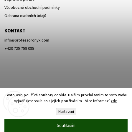
Všeobecné obchodní podmínky
Ochrana osobních údajů
KONTAKT
info
@
professoronyx.com
+420 725 759 085
Tento web používá soubory cookie. Dalším procházením tohoto webu
vyjadřujete souhlas s jejich používáním.. Více informací
zde
.
Nastavení
Copyright 2026
Professor Onyx
. Všechna práva vyhrazena.
Souhlasím
Vytvořil
Shoptet
| Design
Shoptak.cz