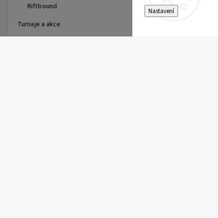
Riftbound
Nastavení
Turnaje a akce
Top 10 produktů
Dragon Shield - stránka do
alba
15 Kč
Single Toploader
5 Kč
Clemont's Quick Wit (SSP 167)
5 Kč
Pitch Black Booster
149 Kč
Super Electric Breaker Booster