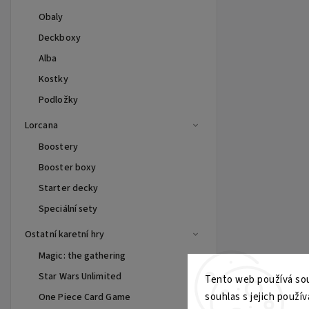
Obaly
Deckboxy
Alba
Kostky
Podložky
Lorcana
Boostery
Booster boxy
Starter decky
Speciální sety
Ostatní karetní hry
Magic: the gathering
Star Wars Unlimited
Tento web používá sou
souhlas s jejich použív
One Piece Card Game