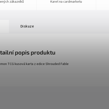
ených zákazníků
Karet na cardmarketu
Diskuze
tailní popis produktu
mon TCG kusová karta z edice
Shrouded Fable