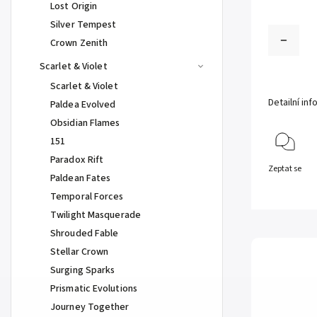
Lost Origin
Silver Tempest
Crown Zenith
Scarlet & Violet
Scarlet & Violet
Detailní in
Paldea Evolved
Obsidian Flames
151
Paradox Rift
Zeptat se
Paldean Fates
Temporal Forces
Twilight Masquerade
Shrouded Fable
Stellar Crown
Surging Sparks
Prismatic Evolutions
Journey Together