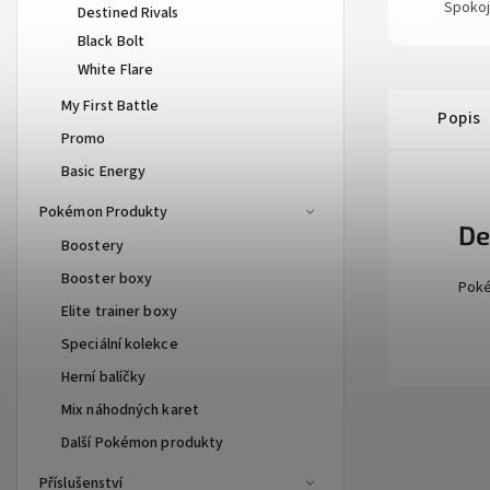
Spokoj
Destined Rivals
Black Bolt
White Flare
My First Battle
Popis
Promo
Basic Energy
Pokémon Produkty
De
Boostery
Booster boxy
Poké
Elite trainer boxy
Speciální kolekce
Herní balíčky
Mix náhodných karet
Další Pokémon produkty
Příslušenství