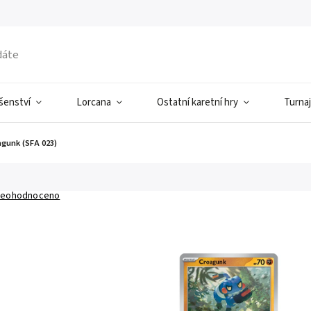
ušenství
Lorcana
Ostatní karetní hry
Turnaj
agunk (SFA 023)
eohodnoceno