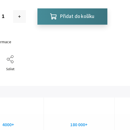
Přidat do košíku
formace
Sdílet
4000+
180 000+