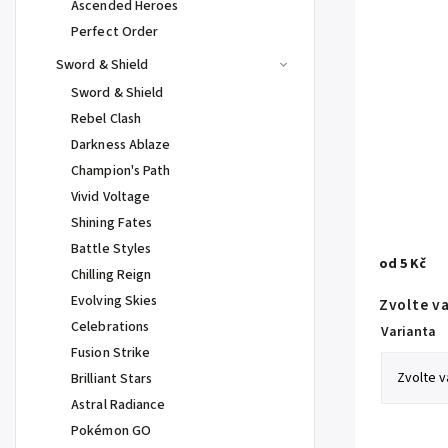
Ascended Heroes
Perfect Order
Sword & Shield
Sword & Shield
Rebel Clash
Darkness Ablaze
Champion's Path
Vivid Voltage
Shining Fates
Battle Styles
od
5 Kč
Chilling Reign
Evolving Skies
Zvolte v
Celebrations
Varianta
Fusion Strike
Brilliant Stars
Astral Radiance
Pokémon GO