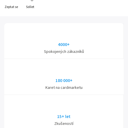
Zeptat se
Sdílet
4000+
Spokojených zákazníků
180 000+
Karet na cardmarketu
15+ let
Zkušeností