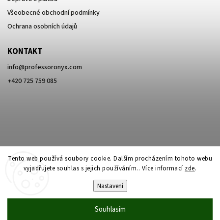
Všeobecné obchodní podmínky
Ochrana osobních údajů
KONTAKT
info
@
professoronyx.com
+420 725 759 085
Tento web používá soubory cookie. Dalším procházením tohoto webu
vyjadřujete souhlas s jejich používáním.. Více informací
zde
.
Nastavení
Copyright 2026
Professor Onyx
. Všechna práva vyhrazena.
Souhlasím
Vytvořil
Shoptet
| Design
Shoptak.cz