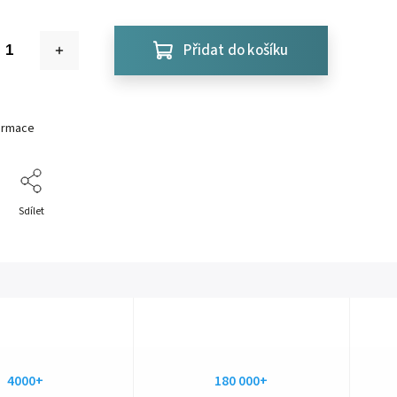
Přidat do košíku
formace
Sdílet
4000+
180 000+