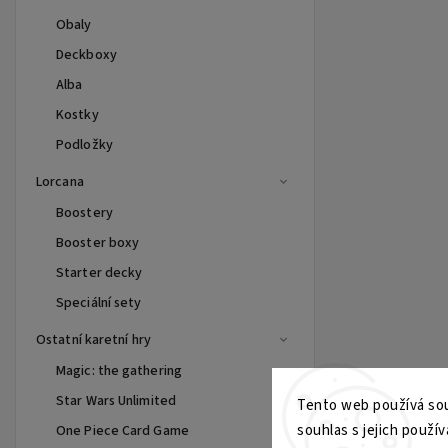
Obaly
Deckboxy
Alba
Kostky
Podložky
Lorcana
Boostery
Booster boxy
Starter decky
Speciální sety
Ostatní karetní hry
Magic: the gathering
Star Wars Unlimited
Tento web používá sou
souhlas s jejich použív
One Piece Card Game