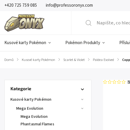
+420 725 759 085
info@professoronyx.com
Kusové karty Pokémon
Pokémon Produkty
Přísl
Domů
/
Kusové karty Pokémon
/
Scarlet & Violet
/
Paldea Evolved
/
Copp
N
Kategorie
Kusové karty Pokémon
Mega Evolution
Mega Evolution
Phantasmal Flames