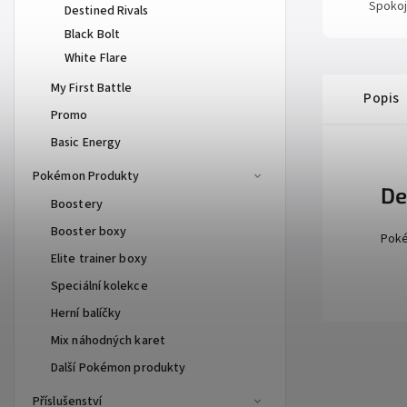
Spokoj
Destined Rivals
Black Bolt
White Flare
My First Battle
Popis
Promo
Basic Energy
Pokémon Produkty
De
Boostery
Booster boxy
Poké
Elite trainer boxy
Speciální kolekce
Herní balíčky
Mix náhodných karet
Další Pokémon produkty
Příslušenství