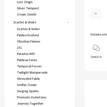
Lost Origin
Silver Tempest
Crown Zenith
Scarlet & Violet
Scarlet & Violet
Detailní in
Paldea Evolved
Obsidian Flames
151
Paradox Rift
Zeptat se
Paldean Fates
Temporal Forces
Twilight Masquerade
Shrouded Fable
Stellar Crown
Surging Sparks
Prismatic Evolutions
Journey Together