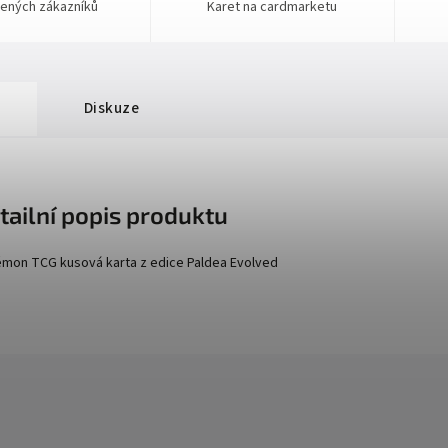
ených zákazníků
Karet na cardmarketu
Diskuze
tailní popis produktu
mon TCG kusová karta z edice
Paldea Evolved