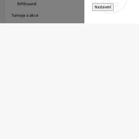
Riftbound
Nastavení
Turnaje a akce
Top 10 produktů
Dragon Shield - stránka do
alba
15 Kč
Single Toploader
5 Kč
Clemont's Quick Wit (SSP 167)
5 Kč
Pitch Black Booster
149 Kč
Super Electric Breaker Booster