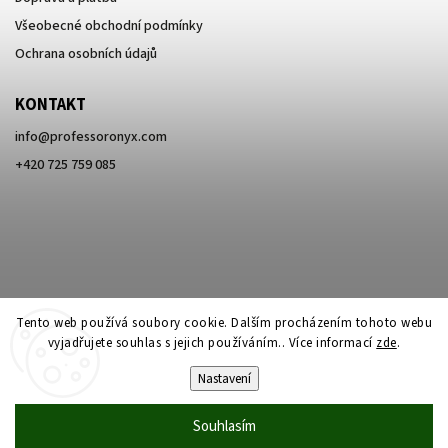
Všeobecné obchodní podmínky
Ochrana osobních údajů
KONTAKT
info
@
professoronyx.com
+420 725 759 085
Tento web používá soubory cookie. Dalším procházením tohoto webu
vyjadřujete souhlas s jejich používáním.. Více informací
zde
.
Nastavení
Copyright 2026
Professor Onyx
. Všechna práva vyhrazena.
Souhlasím
Vytvořil
Shoptet
| Design
Shoptak.cz