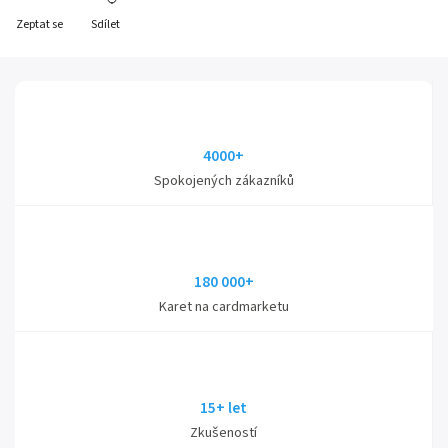
Zeptat se
Sdílet
4000+
Spokojených zákazníků
180 000+
Karet na cardmarketu
15+ let
Zkušeností