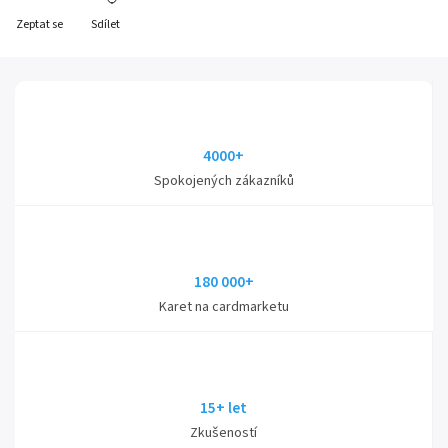
Zeptat se
Sdílet
4000+
Spokojených zákazníků
180 000+
Karet na cardmarketu
15+ let
Zkušeností