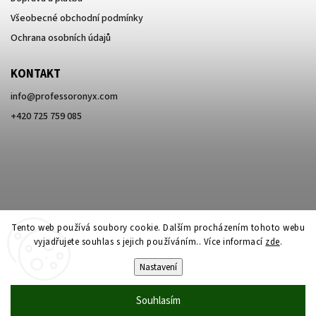
Všeobecné obchodní podmínky
Ochrana osobních údajů
KONTAKT
info
@
professoronyx.com
+420 725 759 085
Tento web používá soubory cookie. Dalším procházením tohoto webu
vyjadřujete souhlas s jejich používáním.. Více informací
zde
.
Nastavení
Copyright 2026
Professor Onyx
. Všechna práva vyhrazena.
Souhlasím
Vytvořil
Shoptet
| Design
Shoptak.cz