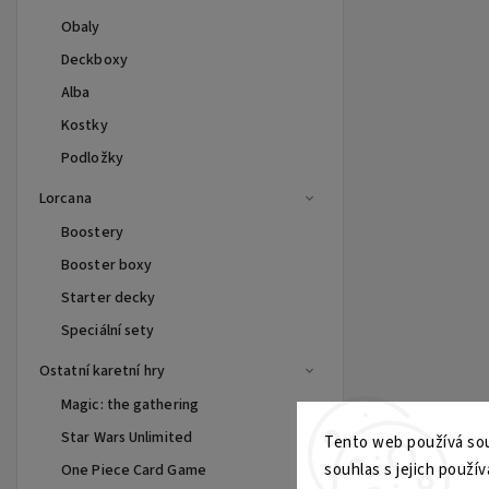
Obaly
Deckboxy
Alba
Kostky
Podložky
Lorcana
Boostery
Booster boxy
Starter decky
Speciální sety
Ostatní karetní hry
Magic: the gathering
Star Wars Unlimited
Tento web používá sou
souhlas s jejich použív
One Piece Card Game