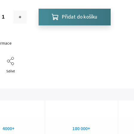
Přidat do košíku
formace
Sdílet
4000+
180 000+