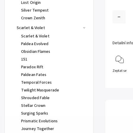
Lost Origin
Silver Tempest
Crown Zenith
Scarlet & Violet
Scarlet & Violet
Detailní in
Paldea Evolved
Obsidian Flames
151
Paradox Rift
Zeptat se
Paldean Fates
Temporal Forces
Twilight Masquerade
Shrouded Fable
Stellar Crown
Surging Sparks
Prismatic Evolutions
Journey Together