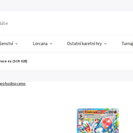
ušenství
Lorcana
Ostatní karetní hry
Turnaj
race ex (SCR 028)
eohodnoceno