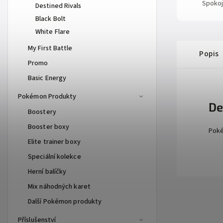
Spokoj
Destined Rivals
Black Bolt
White Flare
My First Battle
Popis
Promo
Basic Energy
Pokémon Produkty
De
Boostery
Booster boxy
Poké
Elite trainer boxy
Speciální kolekce
Herní balíčky
Mix náhodných karet
Další Pokémon produkty
Příslušenství