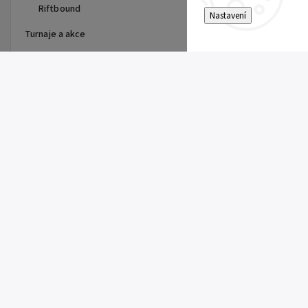
Riftbound
Nastavení
Turnaje a akce
Top 10 produktů
Dragon Shield - stránka do
alba
15 Kč
Single Toploader
5 Kč
Clemont's Quick Wit (SSP 167)
5 Kč
Pitch Black Booster
149 Kč
Super Electric Breaker Booster