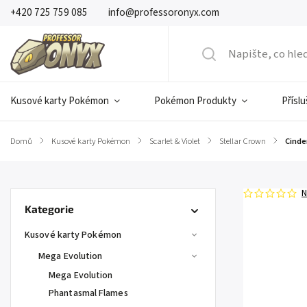
+420 725 759 085
info@professoronyx.com
Kusové karty Pokémon
Pokémon Produkty
Přísl
Domů
/
Kusové karty Pokémon
/
Scarlet & Violet
/
Stellar Crown
/
Cinde
N
Kategorie
Kusové karty Pokémon
Mega Evolution
Mega Evolution
Phantasmal Flames