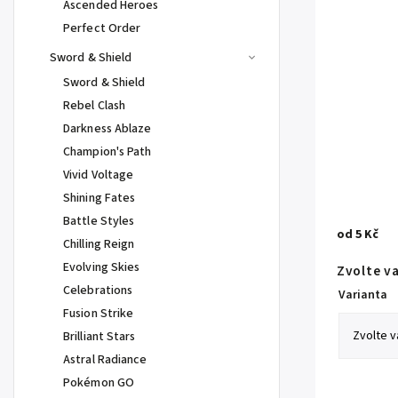
Ascended Heroes
Perfect Order
Sword & Shield
Sword & Shield
Rebel Clash
Darkness Ablaze
Champion's Path
Vivid Voltage
Shining Fates
Battle Styles
od
5 Kč
Chilling Reign
Evolving Skies
Zvolte v
Celebrations
Varianta
Fusion Strike
Brilliant Stars
Astral Radiance
Pokémon GO