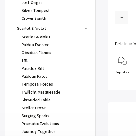
Lost Origin
Silver Tempest
Crown Zenith
Scarlet & Violet
Scarlet & Violet
Detailní in
Paldea Evolved
Obsidian Flames
151
Paradox Rift
Zeptat se
Paldean Fates
Temporal Forces
Twilight Masquerade
Shrouded Fable
Stellar Crown
Surging Sparks
Prismatic Evolutions
Journey Together