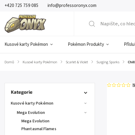
+420 725 759 085
info@professoronyx.com
Kusové karty Pokémon
Pokémon Produkty
Přísl
Domů
/
Kusové karty Pokémon
/
Scarlet & Violet
/
Surging Sparks
/
Chil
N
Kategorie
Kusové karty Pokémon
Mega Evolution
Mega Evolution
Phantasmal Flames