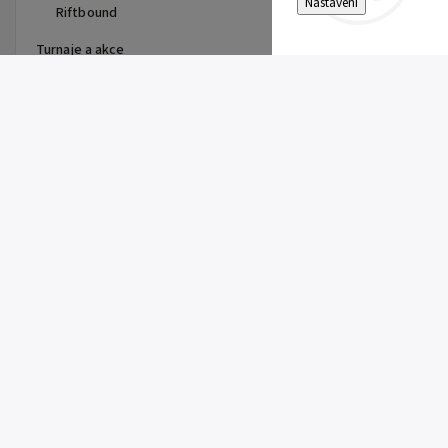
Nastavení
Riftbound
Turnaje a akce
Top 10 produktů
Pitch Black Booster Bundle
899 Kč
Gem Pack Vol. 2 Booster
149 Kč
Pitch Black Booster
149 Kč
First Partner Illustration
Collection Series 3 - max 2ks
na zákazníka
1 099 Kč