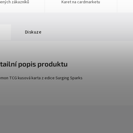
ených zákazníků
Karet na cardmarketu
Diskuze
tailní popis produktu
mon TCG kusová karta z edice
Surging Sparks