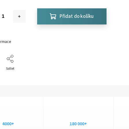
Přidat do košíku
formace
Sdílet
4000+
180 000+