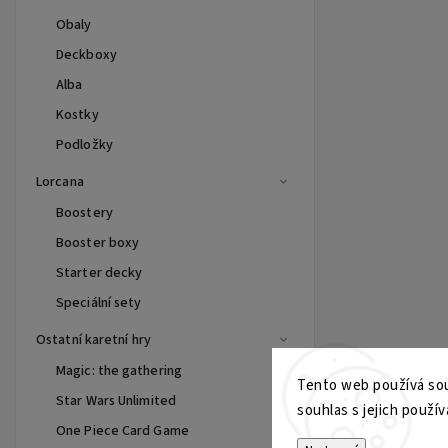
Obaly
Deckboxy
Alba
Kostky
Podložky
Lorcana
Boostery
Booster boxy
Starter decky
Speciální sety
Ostatní karetní hry
Magic: the gathering
Tento web používá sou
Star Wars Unlimited
souhlas s jejich použív
One Piece Card Game