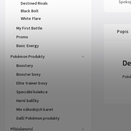
Spokoj
Destined Rivals
Black Bolt
White Flare
My First Battle
Popis
Promo
Basic Energy
Pokémon Produkty
De
Boostery
Booster boxy
Poké
Elite trainer boxy
Speciální kolekce
Herní balíčky
Mix náhodných karet
Další Pokémon produkty
Příslušenství