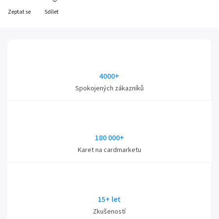
Zeptat se
Sdílet
4000+
Spokojených zákazníků
180 000+
Karet na cardmarketu
15+ let
Zkušeností