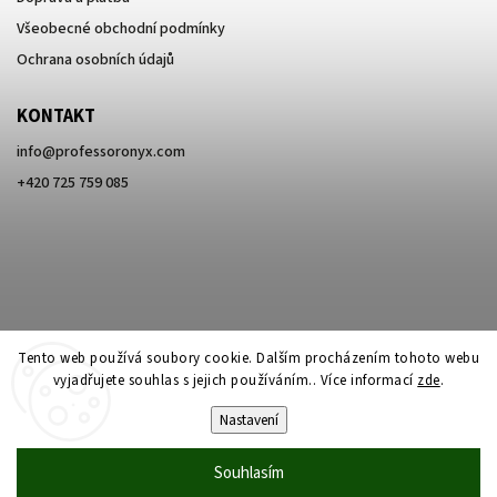
Všeobecné obchodní podmínky
Ochrana osobních údajů
KONTAKT
info
@
professoronyx.com
+420 725 759 085
Tento web používá soubory cookie. Dalším procházením tohoto webu
vyjadřujete souhlas s jejich používáním.. Více informací
zde
.
Nastavení
Copyright 2026
Professor Onyx
. Všechna práva vyhrazena.
Souhlasím
Vytvořil
Shoptet
| Design
Shoptak.cz