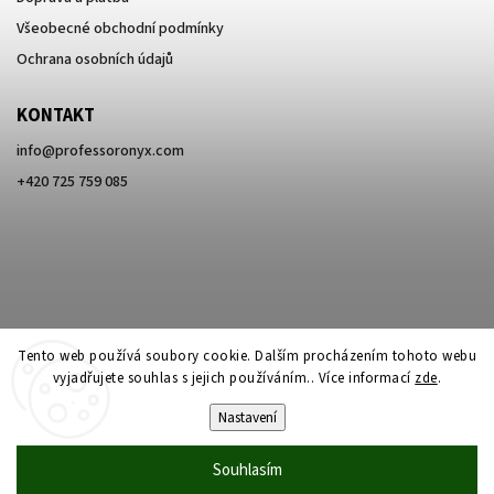
Všeobecné obchodní podmínky
Ochrana osobních údajů
KONTAKT
info
@
professoronyx.com
+420 725 759 085
Tento web používá soubory cookie. Dalším procházením tohoto webu
vyjadřujete souhlas s jejich používáním.. Více informací
zde
.
Nastavení
Copyright 2026
Professor Onyx
. Všechna práva vyhrazena.
Souhlasím
Vytvořil
Shoptet
| Design
Shoptak.cz