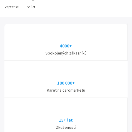
Zeptat se
Sdílet
4000+
Spokojených zákazníků
180 000+
Karet na cardmarketu
15+ let
Zkušeností