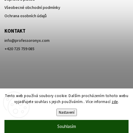
Všeobecné obchodní podmínky
Ochrana osobních údajů
KONTAKT
info
@
professoronyx.com
+420 725 759 085
Tento web používá soubory cookie. Dalším procházením tohoto webu
vyjadřujete souhlas s jejich používáním.. Více informací
zde
.
Nastavení
Copyright 2026
Professor Onyx
. Všechna práva vyhrazena.
Souhlasím
Vytvořil
Shoptet
| Design
Shoptak.cz