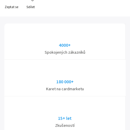
Zeptat se
Sdílet
4000+
Spokojených zákazníků
180 000+
Karet na cardmarketu
15+ let
Zkušeností