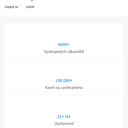
Zeptat se
Sdílet
4000+
Spokojených zákazníků
180 000+
Karet na cardmarketu
15+ let
Zkušeností