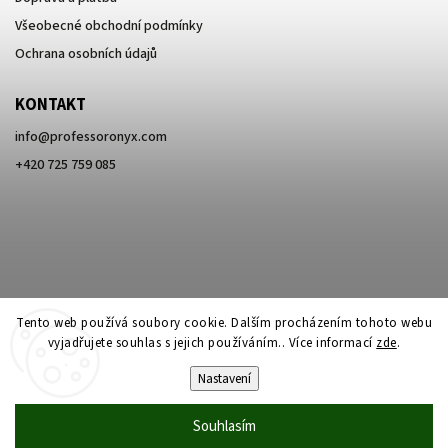
Všeobecné obchodní podmínky
Ochrana osobních údajů
KONTAKT
info
@
professoronyx.com
+420 725 759 085
Tento web používá soubory cookie. Dalším procházením tohoto webu
vyjadřujete souhlas s jejich používáním.. Více informací
zde
.
Nastavení
Copyright 2026
Professor Onyx
. Všechna práva vyhrazena.
Souhlasím
Vytvořil
Shoptet
| Design
Shoptak.cz