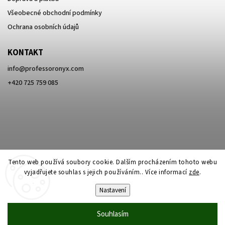
Všeobecné obchodní podmínky
Ochrana osobních údajů
KONTAKT
info
@
professoronyx.com
+420 725 759 085
Tento web používá soubory cookie. Dalším procházením tohoto webu
vyjadřujete souhlas s jejich používáním.. Více informací
zde
.
Nastavení
Copyright 2026
Professor Onyx
. Všechna práva vyhrazena.
Souhlasím
Vytvořil
Shoptet
| Design
Shoptak.cz