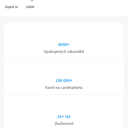
Zeptat se
Sdílet
4000+
Spokojených zákazníků
180 000+
Karet na cardmarketu
15+ let
Zkušeností