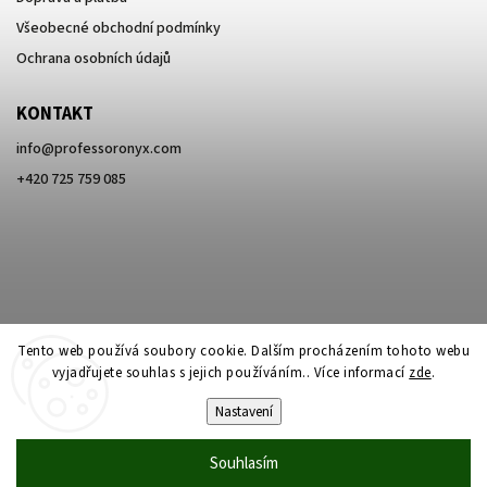
Všeobecné obchodní podmínky
Ochrana osobních údajů
KONTAKT
info
@
professoronyx.com
+420 725 759 085
Tento web používá soubory cookie. Dalším procházením tohoto webu
vyjadřujete souhlas s jejich používáním.. Více informací
zde
.
Nastavení
Copyright 2026
Professor Onyx
. Všechna práva vyhrazena.
Souhlasím
Vytvořil
Shoptet
| Design
Shoptak.cz