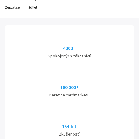
Zeptat se
Sdílet
4000+
Spokojených zákazníků
180 000+
Karet na cardmarketu
15+ let
Zkušeností