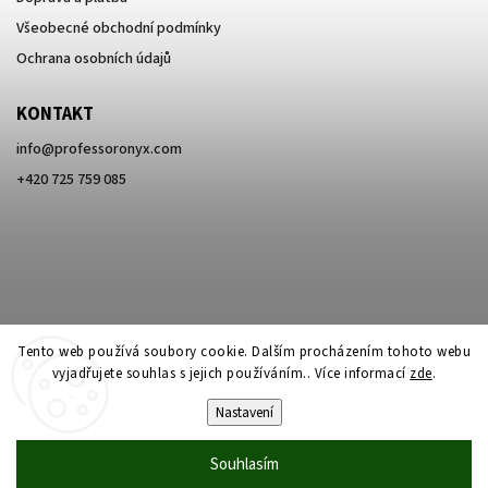
Všeobecné obchodní podmínky
Ochrana osobních údajů
KONTAKT
info
@
professoronyx.com
+420 725 759 085
Tento web používá soubory cookie. Dalším procházením tohoto webu
vyjadřujete souhlas s jejich používáním.. Více informací
zde
.
Nastavení
Copyright 2026
Professor Onyx
. Všechna práva vyhrazena.
Souhlasím
Vytvořil
Shoptet
| Design
Shoptak.cz