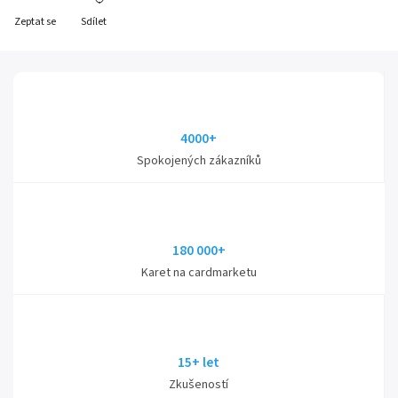
Zeptat se
Sdílet
4000+
Spokojených zákazníků
180 000+
Karet na cardmarketu
15+ let
Zkušeností