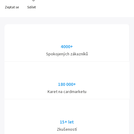
Zeptat se
Sdílet
4000+
Spokojených zákazníků
180 000+
Karet na cardmarketu
15+ let
Zkušeností