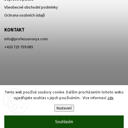
Všeobecné obchodní podmínky
Ochrana osobních údajů
KONTAKT
info
@
professoronyx.com
+420 725 759 085
Tento web používá soubory cookie. Dalším procházením tohoto webu
vyjadřujete souhlas s jejich používáním.. Více informací
zde
.
Nastavení
Copyright 2026
Professor Onyx
. Všechna práva vyhrazena.
Souhlasím
Vytvořil
Shoptet
| Design
Shoptak.cz