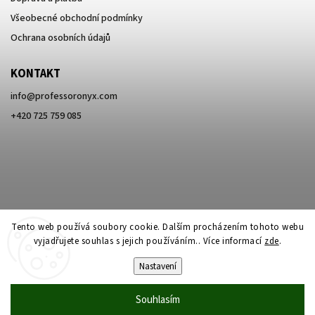
Všeobecné obchodní podmínky
Ochrana osobních údajů
KONTAKT
info
@
professoronyx.com
+420 725 759 085
Tento web používá soubory cookie. Dalším procházením tohoto webu
vyjadřujete souhlas s jejich používáním.. Více informací
zde
.
Nastavení
Copyright 2026
Professor Onyx
. Všechna práva vyhrazena.
Souhlasím
Vytvořil
Shoptet
| Design
Shoptak.cz