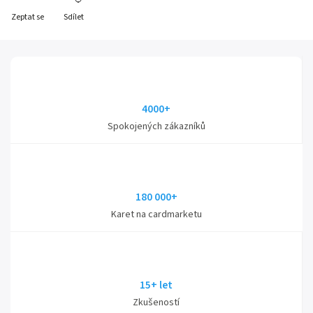
Zeptat se
Sdílet
4000+
Spokojených zákazníků
180 000+
Karet na cardmarketu
15+ let
Zkušeností