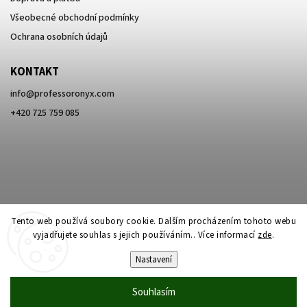
Všeobecné obchodní podmínky
Ochrana osobních údajů
KONTAKT
info
@
professoronyx.com
+420 725 759 085
Tento web používá soubory cookie. Dalším procházením tohoto webu
vyjadřujete souhlas s jejich používáním.. Více informací
zde
.
Nastavení
Copyright 2026
Professor Onyx
. Všechna práva vyhrazena.
Souhlasím
Vytvořil
Shoptet
| Design
Shoptak.cz