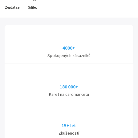
Zeptat se
Sdílet
4000+
Spokojených zákazníků
180 000+
Karet na cardmarketu
15+ let
Zkušeností