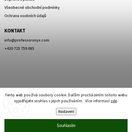
Všeobecné obchodní podmínky
Ochrana osobních údajů
KONTAKT
info
@
professoronyx.com
+420 725 759 085
Tento web používá soubory cookie. Dalším procházením tohoto webu
vyjadřujete souhlas s jejich používáním.. Více informací
zde
.
Nastavení
Copyright 2026
Professor Onyx
. Všechna práva vyhrazena.
Souhlasím
Vytvořil
Shoptet
| Design
Shoptak.cz