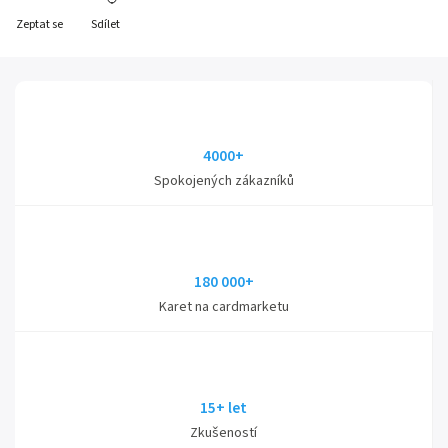
Zeptat se
Sdílet
4000+
Spokojených zákazníků
180 000+
Karet na cardmarketu
15+ let
Zkušeností