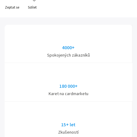
Zeptat se
Sdílet
4000+
Spokojených zákazníků
180 000+
Karet na cardmarketu
15+ let
Zkušeností