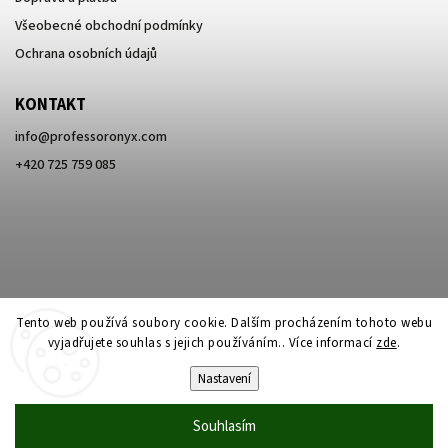
Všeobecné obchodní podmínky
Ochrana osobních údajů
KONTAKT
info
@
professoronyx.com
+420 725 759 085
Tento web používá soubory cookie. Dalším procházením tohoto webu
vyjadřujete souhlas s jejich používáním.. Více informací
zde
.
Nastavení
Copyright 2026
Professor Onyx
. Všechna práva vyhrazena.
Souhlasím
Vytvořil
Shoptet
| Design
Shoptak.cz