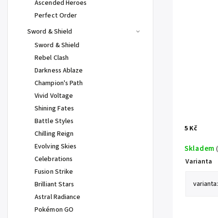
Ascended Heroes
Perfect Order
Sword & Shield
Sword & Shield
Rebel Clash
Darkness Ablaze
Champion's Path
Vivid Voltage
Shining Fates
Battle Styles
5 Kč
Chilling Reign
Evolving Skies
Skladem
Celebrations
Varianta
Fusion Strike
Brilliant Stars
Astral Radiance
Pokémon GO