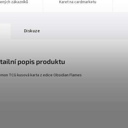
ených zákazníků
Karet na cardmarketu
Diskuze
tailní popis produktu
mon TCG kusová karta z edice
Obsidian Flames