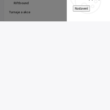
Riftbound
Nastavení
Turnaje a akce
Top 10 produktů
Pitch Black Booster
149 Kč
Pokémon UP: Single Pikachu
Toploader
10 Kč
Rowlet (SFA 003)
5 Kč
Team Rocket's Archer (DRI 170)
10 Kč
Team Rocket's Murkrow (DRI