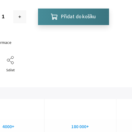
Přidat do košíku
formace
Sdílet
4000+
180 000+