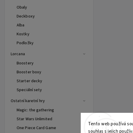
Obaly
Deckboxy
Alba
Kostky
Podložky
Lorcana
Boostery
Booster boxy
Starter decky
Speciální sety
Ostatní karetní hry
Magic: the gathering
Star Wars Unlimited
Tento web používá sou
One Piece Card Game
souhlas s jejich použív