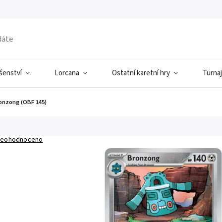
ušenství
Lorcana
Ostatní karetní hry
Turnaj
onzong (OBF 145)
eohodnoceno