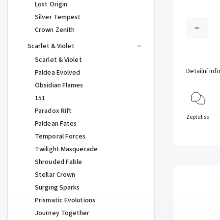
Lost Origin
Silver Tempest
Crown Zenith
Scarlet & Violet
Scarlet & Violet
Detailní in
Paldea Evolved
Obsidian Flames
151
Paradox Rift
Zeptat se
Paldean Fates
Temporal Forces
Twilight Masquerade
Shrouded Fable
Stellar Crown
Surging Sparks
Prismatic Evolutions
Journey Together