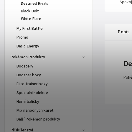
Spokoj
Destined Rivals
Black Bolt
White Flare
My First Battle
Popis
Promo
Basic Energy
Pokémon Produkty
De
Boostery
Booster boxy
Poké
Elite trainer boxy
Speciální kolekce
Herní balíčky
Mix náhodných karet
Další Pokémon produkty
Příslušenství