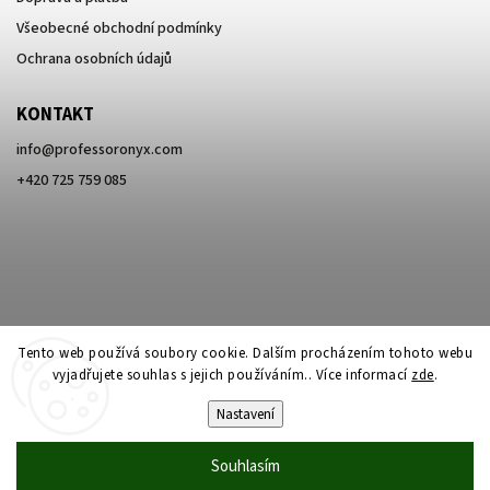
Všeobecné obchodní podmínky
Ochrana osobních údajů
KONTAKT
info
@
professoronyx.com
+420 725 759 085
Tento web používá soubory cookie. Dalším procházením tohoto webu
vyjadřujete souhlas s jejich používáním.. Více informací
zde
.
Nastavení
Copyright 2026
Professor Onyx
. Všechna práva vyhrazena.
Souhlasím
Vytvořil
Shoptet
| Design
Shoptak.cz