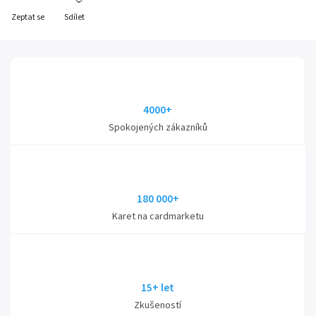
Zeptat se
Sdílet
4000+
Spokojených zákazníků
180 000+
Karet na cardmarketu
15+ let
Zkušeností