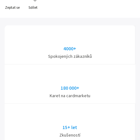
Zeptat se
Sdílet
4000+
Spokojených zákazníků
180 000+
Karet na cardmarketu
15+ let
Zkušeností