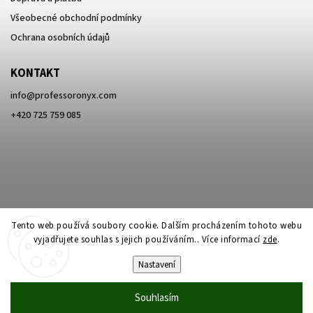
Všeobecné obchodní podmínky
Ochrana osobních údajů
KONTAKT
info
@
professoronyx.com
+420 725 759 085
Tento web používá soubory cookie. Dalším procházením tohoto webu
vyjadřujete souhlas s jejich používáním.. Více informací
zde
.
Nastavení
Copyright 2026
Professor Onyx
. Všechna práva vyhrazena.
Souhlasím
Vytvořil
Shoptet
| Design
Shoptak.cz