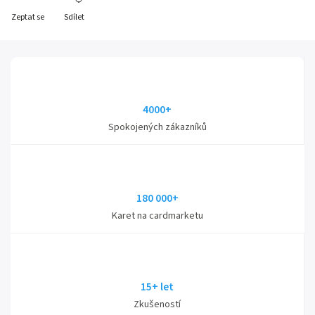
Zeptat se
Sdílet
4000+
Spokojených zákazníků
180 000+
Karet na cardmarketu
15+ let
Zkušeností