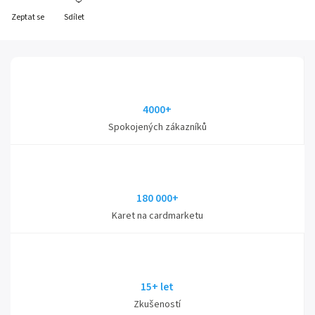
Zeptat se
Sdílet
4000+
Spokojených zákazníků
180 000+
Karet na cardmarketu
15+ let
Zkušeností