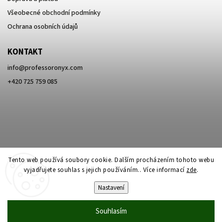
Všeobecné obchodní podmínky
Ochrana osobních údajů
KONTAKT
info
@
professoronyx.com
+420 725 759 085
Tento web používá soubory cookie. Dalším procházením tohoto webu
vyjadřujete souhlas s jejich používáním.. Více informací
zde
.
Nastavení
Copyright 2026
Professor Onyx
. Všechna práva vyhrazena.
Souhlasím
Vytvořil
Shoptet
| Design
Shoptak.cz