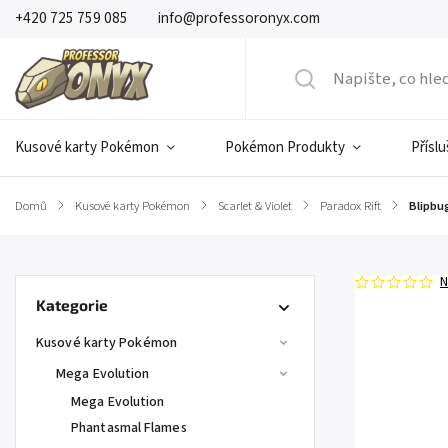
+420 725 759 085
info@professoronyx.com
Kusové karty Pokémon
Pokémon Produkty
Přísl
Domů
/
Kusové karty Pokémon
/
Scarlet & Violet
/
Paradox Rift
/
Blipbu
N
Kategorie
Kusové karty Pokémon
Mega Evolution
Mega Evolution
Phantasmal Flames