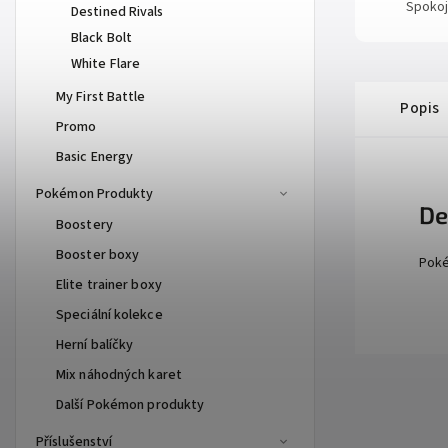
Spokoj
Destined Rivals
Black Bolt
White Flare
My First Battle
Popis
Promo
Basic Energy
Pokémon Produkty
De
Boostery
Booster boxy
Poké
Elite trainer boxy
Speciální kolekce
Herní balíčky
Mix náhodných karet
Další Pokémon produkty
Příslušenství