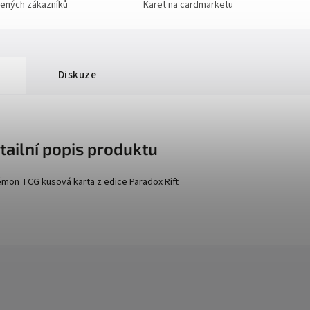
ených zákazníků
Karet na cardmarketu
Diskuze
tailní popis produktu
mon TCG kusová karta z edice
Paradox Rift