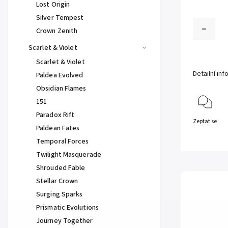
Lost Origin
Silver Tempest
Crown Zenith
Scarlet & Violet
Scarlet & Violet
Detailní in
Paldea Evolved
Obsidian Flames
151
Paradox Rift
Zeptat se
Paldean Fates
Temporal Forces
Twilight Masquerade
Shrouded Fable
Stellar Crown
Surging Sparks
Prismatic Evolutions
Journey Together