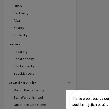
Obaly
Deckboxy
Alba
Kostky
Podložky
Lorcana
Boostery
Booster boxy
Starter decky
Speciální sety
Ostatní karetní hry
Magic: the gathering
Star Wars Unlimited
Tento web používá sou
souhlas s jejich použív
One Piece Card Game