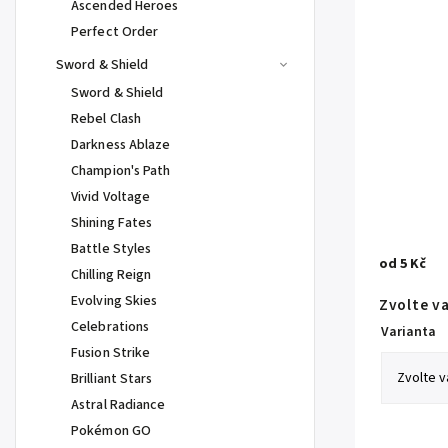
Ascended Heroes
Perfect Order
Sword & Shield
Sword & Shield
Rebel Clash
Darkness Ablaze
Champion's Path
Vivid Voltage
Shining Fates
Battle Styles
od
5 Kč
Chilling Reign
Evolving Skies
Zvolte v
Celebrations
Varianta
Fusion Strike
Brilliant Stars
Astral Radiance
Pokémon GO