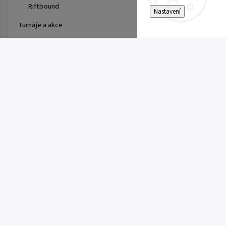
Riftbound
Nastavení
Turnaje a akce
Top 10 produktů
Dragon Shield - stránka do
alba
15 Kč
Single Toploader
5 Kč
Clemont's Quick Wit (SSP 167)
5 Kč
Pitch Black Booster
149 Kč
Super Electric Breaker Booster