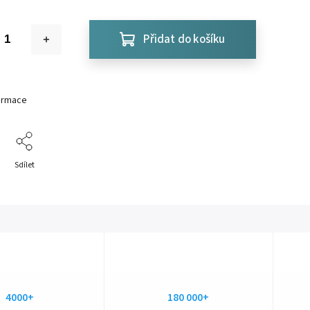
Přidat do košíku
formace
Sdílet
4000+
180 000+